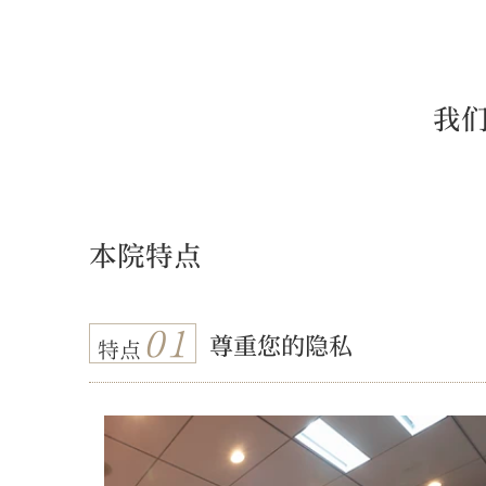
我
本院特点
01
尊重您的隐私
特点