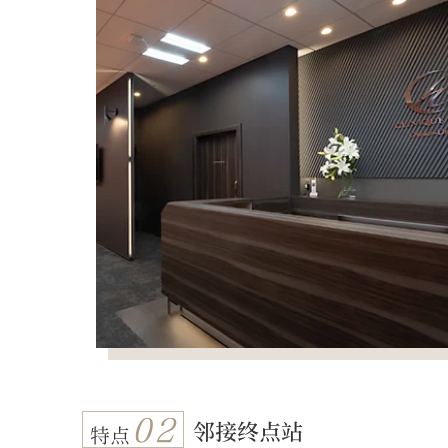
02
邻接终点站
特点